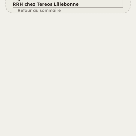
RRH chez Tereos Lillebonne
Retour au sommaire
Chez Tereos Lillebonne, Lydie Chatillon, RRH, en est 
convaincue : une intégration réussie, c’est plus de la 
moitié du travail de fidélisation. Et cela ne se limite pas 
à un simple accueil le premier jour…