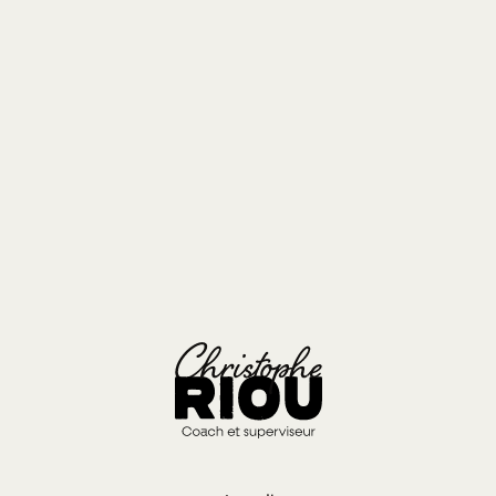
À la fin de la période d’essai, chaque collaborateur 
partage ses impressions, et un retour concret lui est fait.
🎯 Objectif : aligner attentes et réalité, lever les 
freins, et créer un engagement durable.
Retour au sommaire