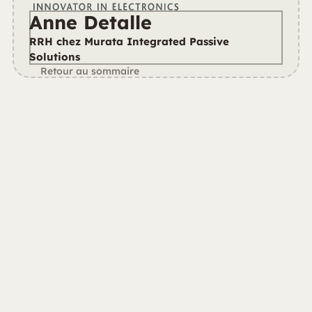
Anne Detalle
RRH chez Murata Integrated Passive 
Solutions
Retour au sommaire
 "On veut que les gens sachent que Murata est là, à 
Caen, 
et qu’on y fait des choses passionnantes."