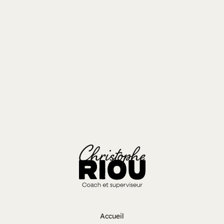
🙏 Merci Anne pour ce témoignage inspirant qui 
prouve qu’on peut faire rimer industrie de pointe, 
territoire normand et ambition RH.
Retour au sommaire
Accueil